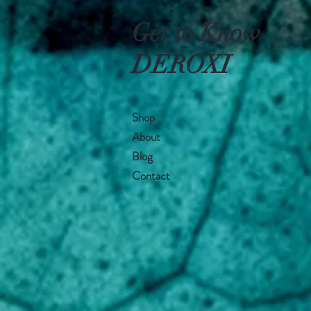
Get to Know
DEROXI
Shop
About
Blog
Contact