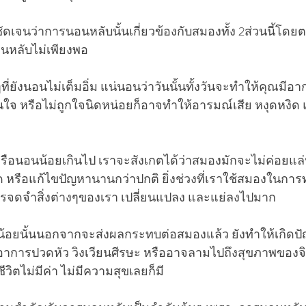
ัดเจนว่าการนอนหลับนั้นเกี่ยวข้องกับสมองทั้ง 2ส่วนนี้โดย
นหลับไม่เพียงพอ 
ๆที่ยังนอนไม่เต็มอิ่ม แน่นอนว่าวันนั้นทั้งวันจะทำให้คุณมี
วนใจ หรือไม่ถูกใจนิดหน่อยก็อาจทำให้อารมณ์เสีย หงุดหงิด
รือนอนน้อยเกินไป เราจะสังเกตได้ว่าสมองมักจะไม่ค่อยแล่
 หรือแก้ไขปัญหานานกว่าปกติ ยิ่งช่วงที่เราใช้สมองในกา
ารจดจำสิ่งต่างๆของเรา เปลี่ยนแปลง และแย่ลงไปมาก
อยนั้นนอกจากจะส่งผลกระทบต่อสมองแล้ว ยังทำให้เกิดป
 อาการปวดหัว วิงเวียนศีรษะ หรืออาจลามไปถึงสุขภาพของจ
าชีวิตไม่มีค่า ไม่มีความสุขเลยก็มี