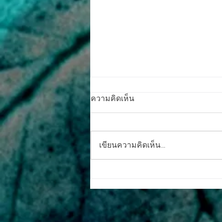
ความคิดเห็น
เขียนความคิดเห็น…
บริษัท เอเชีย เฮอร์บัล (ไทย
แลนด์) จำกัด เปิดตัวเครื่องดื่ม
สมุนไพร "Daily Herb" ด้วยสาร
สกัดจากสมุนไพร