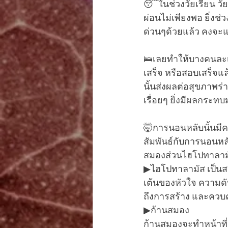
😴ในช่วงวัยเรียน ว
ผ่อนไม่เพียงพอ ยิ่งช่
ด่วนๆด้วยแล้ว คงจะแ
🛌เลยทำให้บางคนละเ
เสร็จ หรือสอบเสร็จแล
นั้นส่งผลต่อสุขภาพ
เรื่อยๆ ยิ่งมีผลกระทบ
🤯การนอนหลับนั้นมี
สัมพันธ์กับการนอนหลับ
สมองส่วนไฮโปทาลาม
▶ไฮโปทาลามัส เป็นสม
เต้นของหัวใจ ความด
ถึงการสร้าง และควบ
▶ก้านสมอง 
ก้านสมองจะทำหน้าที่