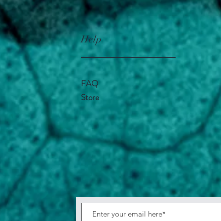
Help
FAQ
Store