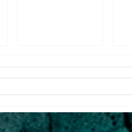
สมุนไพรมะนาว (Lime)
ข้าว
Swee