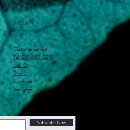
Follow Us
Customer service:
Tel: 095-982-0359
Line ID
E-mail
Facebook
Instagram
Subscribe Now