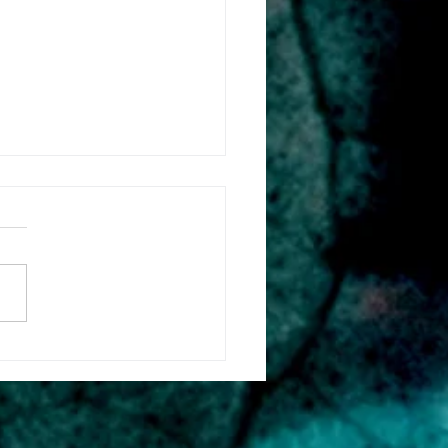
หมาก (Kaomak Or
tened Rice)