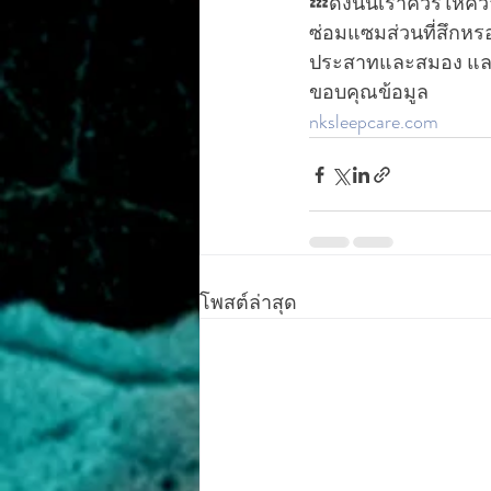
💤ดังนั้นเราควรให้
ซ่อมแซมส่วนที่สึกหรอ
ประสาทและสมอง และย
ขอบคุณข้อมูล
nksleepcare.com
โพสต์ล่าสุด