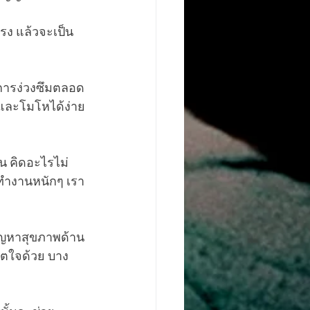
ตรง แล้วจะเป็น
อาการง่วงซึมตลอด
 และโมโหได้ง่าย
น คิดอะไรไม่
รทำงานหนักๆ เรา
ัญหาสุขภาพด้าน
ิตใจด้วย บาง