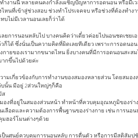
ัยทำงานนี้ หลายคนคงกำลังเผชิญปัญหาการอดนอน หรือมีเ
วงไหนที่เข้าสู่ช่วงสอบ ช่วงทำโปรเจคจบ หรือช่วงที่ต้องทำง
ทบไม่มีเวลานอนเลยก็ว่าได้
ลยการนอนหลับไป บางคนคิดว่าเดี๋ยวค่อยไปนอนชดเชยเอ
้วก็ได้ ซึ่งนั่นเป็นความคิดที่ผิดเลยทีเดียว เพราะการอดนอ
ร่างกายของเรามากขนาดไหน ยิ่งบางคนที่มีการอดนอนสะสม
มากขึ้นไปด้วยค่ะ
ความเกี่ยวข้องกับการทำงานของสมองหลายส่วน โดยสมองส่
นั้น มีอยู่ 2ส่วนใหญ่ๆก็คือ
ัส 
องที่อยู่ในสมองส่วนหน้า ทำหน้าที่ควบคุมอุณหภูมิของร่
ันเลือดและความต้องการพื้นฐานของร่างกาย เช่น การนอนห
คุมฮอร์โมนต่างๆด้วย
เป็นศูนย์ควบคุมการนอนหลับ การตื่นตัว หรือการมีสติสัมป