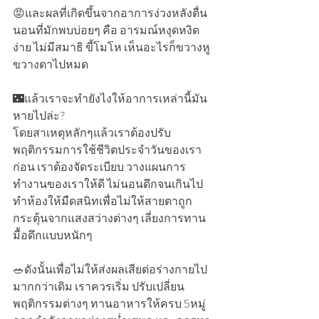
😡และผลที่เกิดขึ้นจากอาการง่วงหลังตื่น
นอนที่มักพบบ่อยๆ คือ อารมณ์หงุดหงิด
ง่าย ไม่มีสมาธิ ขี้โมโห เห็นอะไรก็ขวางหู
ขวางตาไปหมด
🌃แล้วเราจะทำยังไงให้อาการเหล่านี้มัน
หายไปล่ะ?
โดยสาเหตุหลักๆแล้วเราต้องปรับ
พฤติกรรมการใช้ชีวิตประจำวันของเรา
ก่อน เราต้องจัดระเบียบ วางแผนการ
ทำงานของเราให้ดี ไม่นอนดึกจนเกินไป 
ทำห้องให้มืดสนิทเพื่อไม่ให้สายตาถูก
กระตุ้นจากแสงสว่างต่างๆ เลี่ยงการทาน
มื้อดึกแบบหนักๆ
🥗ดังนั้นเพื่อไม่ให้ส่งผลเสียต่อร่างกายไป
มากกว่าเดิม เราควรเริ่ม ปรับเปลี่ยน
พฤติกรรมต่างๆ ทานอาหารให้ครบ 5หมู่ 