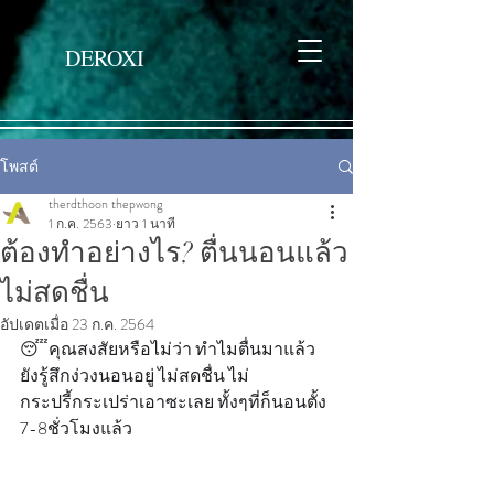
DEROXI
โพสต์
therdthoon thepwong
1 ก.ค. 2563
ยาว 1 นาที
ต้องทำอย่างไร? ตื่นนอนแล้ว
ไม่สดชื่น
อัปเดตเมื่อ
23 ก.ค. 2564
😴คุณสงสัยหรือไม่ว่า ทำไมตื่นมาแล้ว
ยังรู้สึกง่วงนอนอยู่ ไม่สดชื่น ไม่
กระปรี้กระเปร่าเอาซะเลย ทั้งๆที่ก็นอนตั้ง 
7-8ชั่วโมงแล้ว