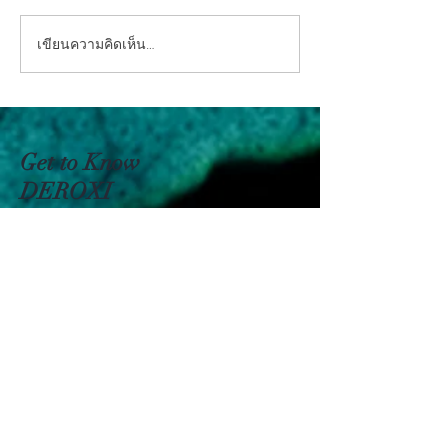
สมุนไพรมะนาว (Lime)
เขียนความคิดเห็น…
ข้าวหมาก (Kaom
Sweetened Rice)
Get to Know
DEROXI
Shop
About
Blog
Contact
Help
FAQ