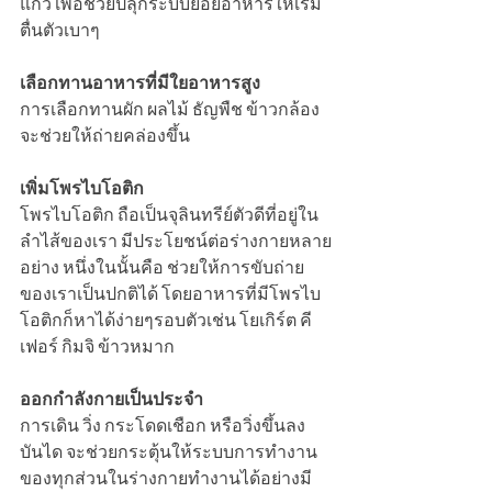
แก้ว เพื่อช่วยปลุกระบบย่อยอาหารให้เริ่ม
ตื่นตัวเบาๆ
เลือกทานอาหารที่มีใยอาหารสูง
การเลือกทานผัก ผลไม้ ธัญพืช ข้าวกล้อง 
จะช่วยให้ถ่ายคล่องขึ้น
เพิ่มโพรไบโอติก
โพรไบโอติก ถือเป็นจุลินทรีย์ตัวดีที่อยู่ใน
ลำไส้ของเรา มีประโยชน์ต่อร่างกายหลาย
อย่าง หนึ่งในนั้นคือ ช่วยให้การขับถ่าย
ของเราเป็นปกติได้ โดยอาหารที่มีโพรไบ
โอติกก็หาได้ง่ายๆรอบตัวเช่น โยเกิร์ต คี
เฟอร์ กิมจิ ข้าวหมาก
ออกกำลังกายเป็นประจำ
การเดิน วิ่ง กระโดดเชือก หรือวิ่งขึ้นลง
บันได จะช่วยกระตุ้นให้ระบบการทำงาน
ของทุกส่วนในร่างกายทำงานได้อย่างมี