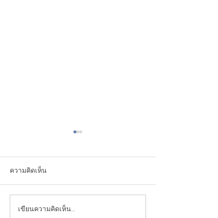
ความคิดเห็น
สมุนไพรมะนาว (Lime)
เขียนความคิดเห็น…
ข้าวหมาก (Kaom