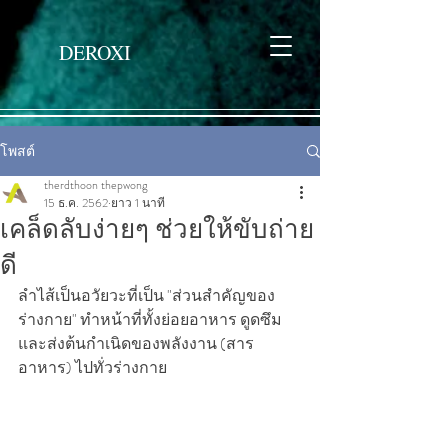
DEROXI
โพสต์
therdthoon thepwong
15 ธ.ค. 2562
ยาว 1 นาที
เคล็ดลับง่ายๆ ช่วยให้ขับถ่าย
ดี
ลำไส้เป็นอวัยวะที่เป็น "ส่วนสำคัญของ
ร่างกาย" ทำหน้าที่ทั้งย่อยอาหาร ดูดซึม 
และส่งต้นกำเนิดของพลังงาน (สาร
อาหาร) ไปทั่วร่างกาย